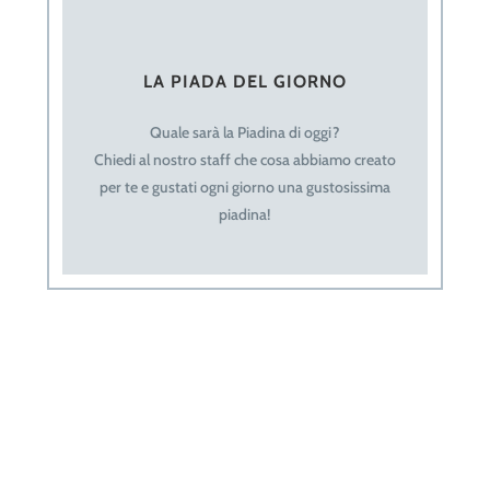
LA PIADA DEL GIORNO
Quale sarà la Piadina di oggi?
Chiedi al nostro staff che cosa abbiamo creato
per te e gustati ogni giorno una gustosissima
piadina!