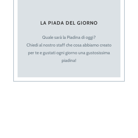
LA PIADA DEL GIORNO
Quale sarà la Piadina di oggi?
Chiedi al nostro staff che cosa abbiamo creato
per te e gustati ogni giorno una gustosissima
piadina!