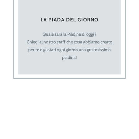
LA PIADA DEL GIORNO
Quale sarà la Piadina di oggi?
Chiedi al nostro staff che cosa abbiamo creato
per te e gustati ogni giorno una gustosissima
piadina!